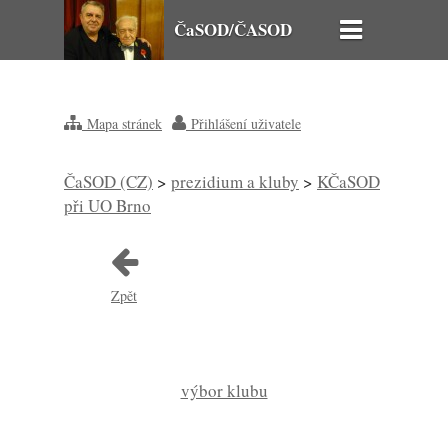
ČaSOD/ČASOD
Mapa stránek
Přihlášení uživatele
ČaSOD (CZ)
>
prezidium a kluby
>
KČaSOD
při UO Brno
Zpět
výbor klubu