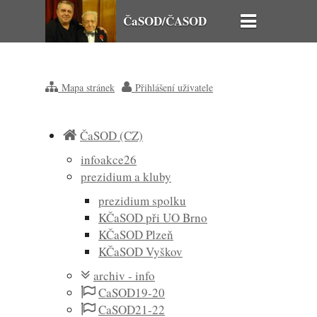
ČaSOD/ČASOD
Mapa stránek
Přihlášení uživatele
ČaSOD (CZ)
infoakce26
prezidium a kluby
prezidium spolku
KČaSOD při UO Brno
KČaSOD Plzeň
KČaSOD Vyškov
archiv - info
CaSOD19-20
CaSOD21-22