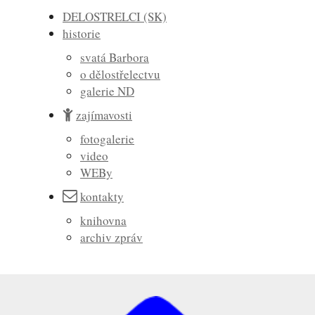
DELOSTRELCI (SK)
historie
svatá Barbora
o dělostřelectvu
galerie ND
zajímavosti
fotogalerie
video
WEBy
kontakty
knihovna
archiv zpráv