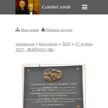
ČaSOD/ČASOD
Mapa stránek
Přihlášení uživatele
zajímavosti
>
fotogalerie
>
2024
>
17. května
2027 - ROŽŇAVA (SK)